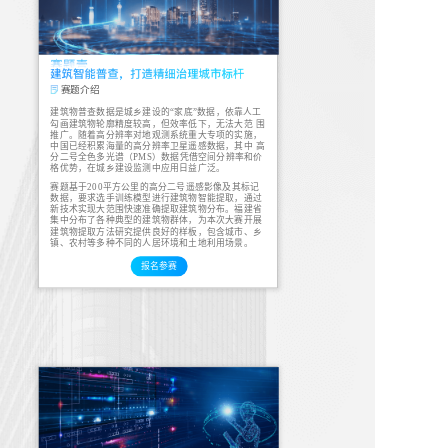
赛题介绍
建筑物普查数据是城乡建设的“家底”数据，依靠人工
勾画建筑物轮廓精度较高，但效率低下，无法大范 围
推广。随着高分辨率对地观测系统重大专项的实施，
中国已经积累海量的高分辨率卫星遥感数据，其中 高
分二号全色多光谱（PMS）数据凭借空间分辨率和价
格优势，在城乡建设监测中应用日益广泛。
赛题基于200平方公里的高分二号遥感影像及其标记
数据，要求选手训练模型进行建筑物智能提取，通过
新技术实现大范围快速准确提取建筑物分布。福建省
集中分布了各种典型的建筑物群体，为本次大赛开展
建筑物提取方法研究提供良好的样板，包含城市、乡
镇、农村等多种不同的人居环境和土地利用场景。
报名参赛